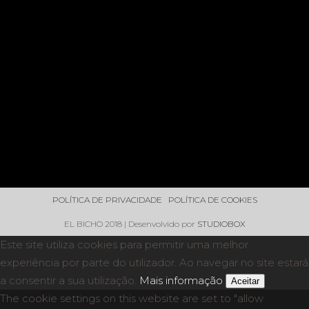
POLÍTICA DE PRIVACIDADE
POLÍTICA DE COOKIES
EL BICHO 2018 | Desenvolvido por
STUDIOBOX
Este site utiliza cookies para permitir uma melhor
experiência por parte do utilizador. Ao navegar no site estará
a consentir a sua utilização.
Mais informação
Aceitar
The cookie settings on this website are set to "allow