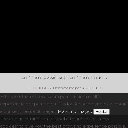
POLÍTICA DE PRIVACIDADE
POLÍTICA DE COOKIES
EL BICHO 2018 | Desenvolvido por
STUDIOBOX
Este site utiliza cookies para permitir uma melhor
experiência por parte do utilizador. Ao navegar no site estará
a consentir a sua utilização.
Mais informação
Aceitar
The cookie settings on this website are set to "allow
cookies" to give you the best browsing experience possible.