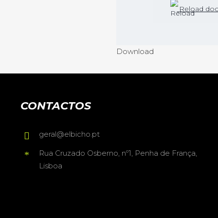
Reload do
Download
CONTACTOS
geral@elbicho.pt
Rua Cruzado Osberno, nº1, Penha de França,
Lisboa