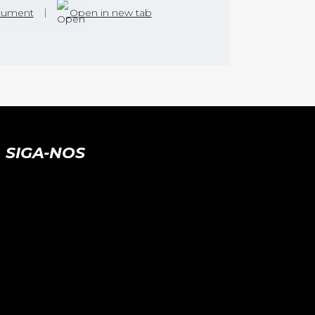
cument
|
Open in new tab
SIGA-NOS