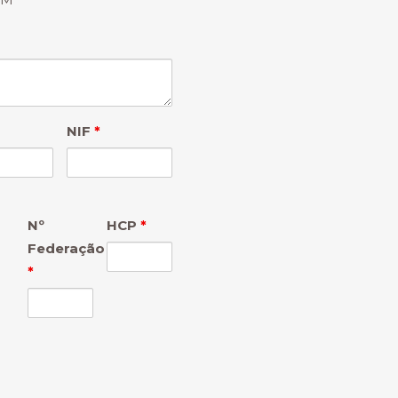
NIF
*
o
Nº
HCP
*
Federação
*
o