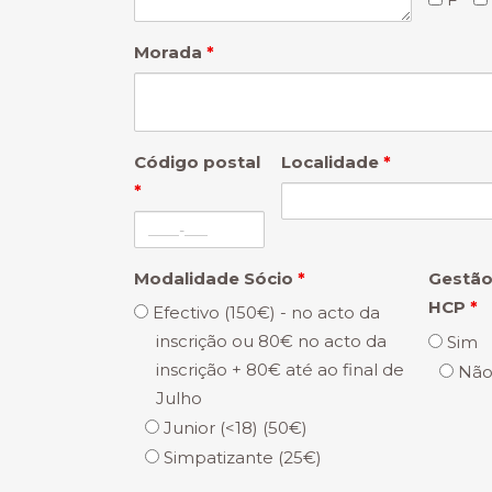
Morada
*
Código postal
Localidade
*
*
Modalidade Sócio
*
Gestã
HCP
*
Efectivo (150€) - no acto da
inscrição ou 80€ no acto da
Sim
inscrição + 80€ até ao final de
Nã
Julho
Junior (<18) (50€)
Simpatizante (25€)