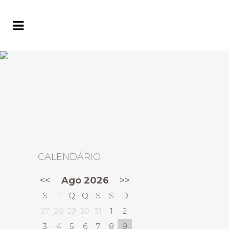
CALENDÁRIO
<<
Ago 2026
>>
S
T
Q
Q
S
S
D
27
28
29
30
31
1
2
3
4
5
6
7
8
9