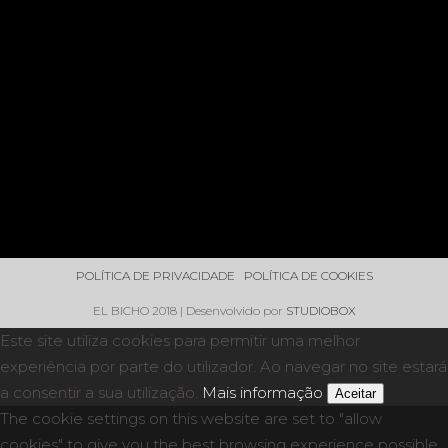
POLÍTICA DE PRIVACIDADE
POLÍTICA DE COOKIES
EL BICHO 2018 | Desenvolvido por
STUDIOBOX
Este site utiliza cookies para permitir uma melhor
experiência por parte do utilizador. Ao navegar no site estará
a consentir a sua utilização.
Mais informação
Aceitar
The cookie settings on this website are set to "allow
cookies" to give you the best browsing experience possible.