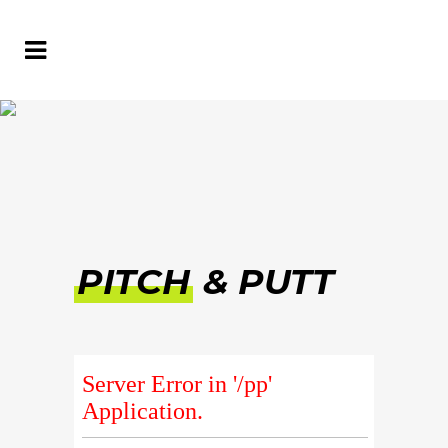
PITCH
& PUTT