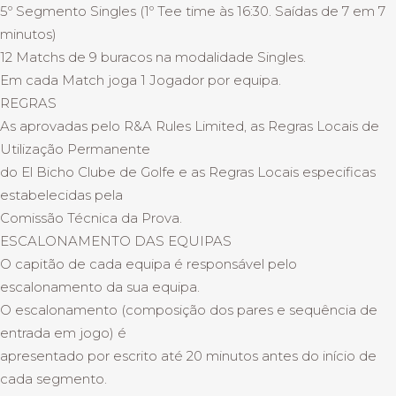
5º Segmento Singles (1º Tee time às 16:30. Saídas de 7 em 7
minutos)
12 Matchs de 9 buracos na modalidade Singles.
Em cada Match joga 1 Jogador por equipa.
REGRAS
As aprovadas pelo R&A Rules Limited, as Regras Locais de
Utilização Permanente
do El Bicho Clube de Golfe e as Regras Locais especificas
estabelecidas pela
Comissão Técnica da Prova.
ESCALONAMENTO DAS EQUIPAS
O capitão de cada equipa é responsável pelo
escalonamento da sua equipa.
O escalonamento (composição dos pares e sequência de
entrada em jogo) é
apresentado por escrito até 20 minutos antes do início de
cada segmento.