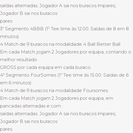
saídas alternadas. Jogador A sai nos buracos ímpares,
Jogador B sai nos buracos
pares.
3º Segmento 4BBB (1º Tee time às 12:00. Saídas de 8 em 8
minutos)
4 Match de 9 buracos na modalidade 4 Ball Better Ball.
Em cada Match jogam 2 Jogadores por equipa, contando o
melhor resultado
GROSS por cada equipa em cada buraco.
4º Segmento FourSomes (1º Tee time às 15:00. Saídas de 6
em 6 minutos)
4 Match de 9 buracos na modalidade Foursomes.
Em cada Match jogam 2 Jogadores por equipa, em
pancadas alternadas e com
saídas alternadas. Jogador A sai nos buracos ímpares,
Jogador B sai nos buracos
pares.