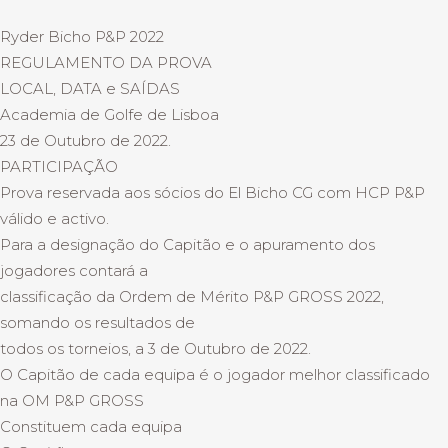
Ryder Bicho P&P 2022
REGULAMENTO DA PROVA
LOCAL, DATA e SAÍDAS
Academia de Golfe de Lisboa
23 de Outubro de 2022.
PARTICIPAÇÃO
Prova reservada aos sócios do El Bicho CG com HCP P&P
válido e activo.
Para a designação do Capitão e o apuramento dos
jogadores contará a
classificação da Ordem de Mérito P&P GROSS 2022,
somando os resultados de
todos os torneios, a 3 de Outubro de 2022.
O Capitão de cada equipa é o jogador melhor classificado
na OM P&P GROSS
Constituem cada equipa