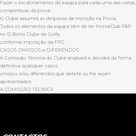
Fazer o escalonamento da equipa para cada uma das voltas
competitivas da prova.
O Clube assumirá as despesas de inscrição na Prova.
Todos os elementos da equipa têm de ter HomeClub P&P
no El Bicho Clube de Golfe,
conforme imposição da FPG.
CASOS OMISSOS e DIFERENDOS
A Comissão Técnica do Clube analisará e decidirá de forma
definitiva quaisquer casos
omissos e/ou diferendos que detete ou lhe sejam
apresentados.
A COMISSÃO TÉCNICA