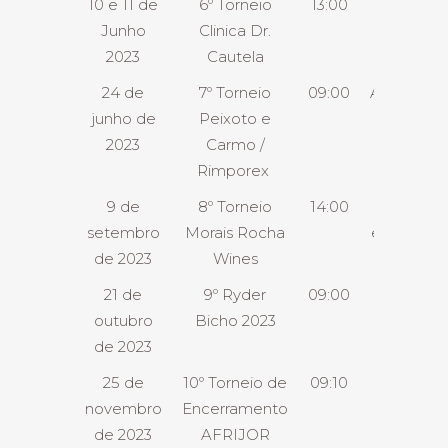
10 e 11 de
6º Torneio
13:00
2D
Junho
Clinica Dr.
2023
Cautela
24 de
7º Torneio
09:00
Almoço
junho de
Peixoto e
2023
Carmo /
Rimporex
9 de
8º Torneio
14:00
Jantar
setembro
Morais Rocha
e Festa
de 2023
Wines
21 de
9º Ryder
09:00
Jantar
outubro
Bicho 2023
de 2023
25 de
10º Torneio de
09:10
Jantar
novembro
Encerramento
e festa
de 2023
AFRIJOR