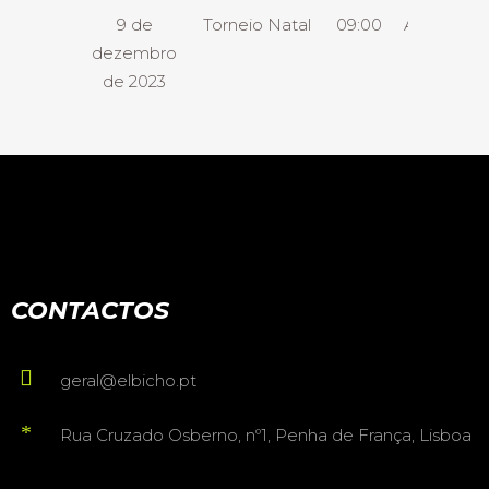
9 de
Torneio Natal
09:00
Almoço
dezembro
de 2023
CONTACTOS
geral@elbicho.pt
Rua Cruzado Osberno, nº1, Penha de França, Lisboa