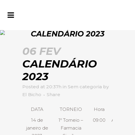
CALENDÁRIO 2023
06 FEV
CALENDÁRIO
2023
Posted at 20:37h
in
Sem categoria
by
El Bicho
Share
DATA
TORNEIO
Hora
14 de
1º Torneio –
09:00
Almoço
janeiro de
Farmacia