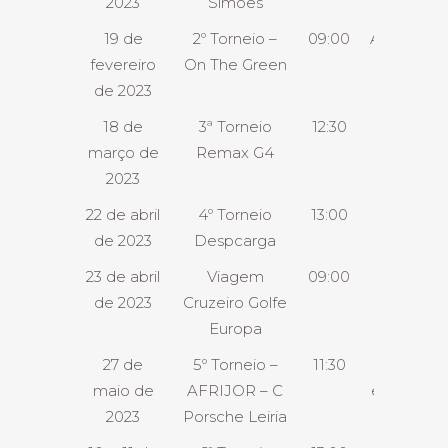
2023
Simões
19 de
2º Torneio –
09:00
Almoço
fevereiro
On The Green
de 2023
18 de
3ª Torneio
12:30
Jantar
março de
Remax G4
2023
22 de abril
4º Torneio
13:00
Jantar
de 2023
Despcarga
23 de abril
Viagem
09:00
8D
de 2023
Cruzeiro Golfe
Europa
27 de
5º Torneio –
11:30
Jantar
maio de
AFRIJOR – C
e Festa
2023
Porsche Leiria