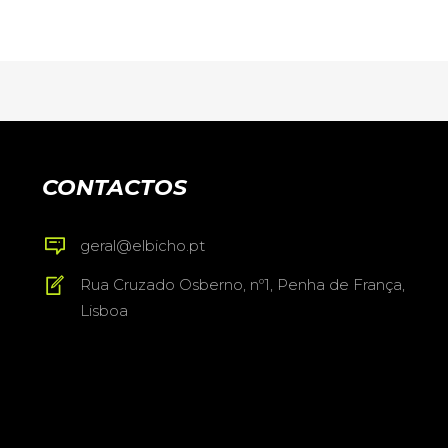
CONTACTOS
geral@elbicho.pt
Rua Cruzado Osberno, nº1, Penha de França,
Lisboa