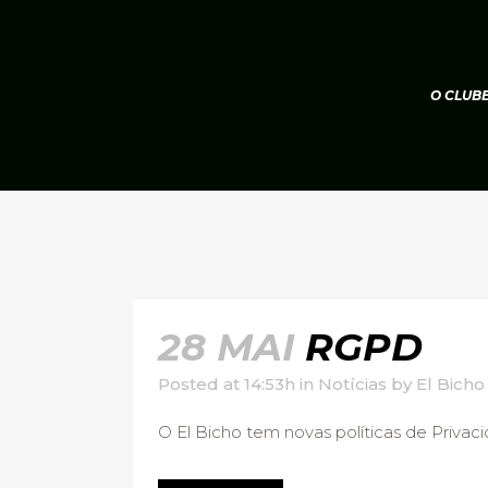
O CLUB
28 MAI
RGPD
Posted at 14:53h
in
Notícias
by
El Bicho
O El Bicho tem novas políticas de Privacid